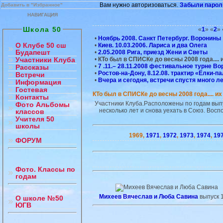
Вам нужно авторизоваться.
Забыли парол
Добавить в "Избранное"
НАВИГАЦИЯ
Школа 50
«
1
» «
2
» 
•
Ноябрь 2008. Санкт Петербург. Воронины
О Клубе 50 сш
•
Киев. 10.03.2006. Лариса и два Олега
Будапешт
•
2.05.2008 Рига, приезд Жени и Светы
•
КТо был в СПИСКе до весны 2008 года.... и
Участники Клуба
•
7 .11.– 28.11.2008 фестивальное турне В
Рассказы
•
Ростов-на-Дону, 8.12.08. трактир «Ёлки-па
Встречи
•
Вчера и сегодня, встречи спустя много ле
Информация
Гостевая
КТо был в СПИСКе до весны 2008 года.... их 
Контакты
Участники Клуба.Расположены по годам выпу
Фото Альбомы
несколько лет и снова уехать в Союз. Восп
классов
Учителя 50
школы
1969,
1971
,
1972
,
1973
,
1974
,
19
ФОРУМ
Фото. Классы по
годам
Михеев Вячеслав и Люба Савина
выпуск 
О школе №50
ЮГВ