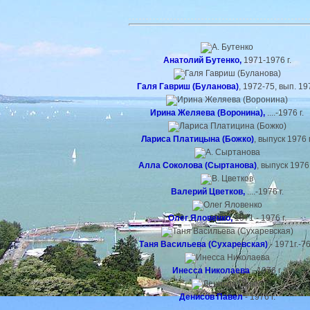
Анатолий Бутенко
,
1971-1976 г.
Галя Гавриш (Буланова)
, 1972-75, вып. 19
Ирина Желяева (Воронина),
....-1976 г.
Лариса Платицына (Божко)
, выпуск 1976 г
Алла Соколова (Сыртанова)
, выпуск 1976 
Валерий Цветков,
....-1976 г.
Олег Яловенко,
1971 - 1976 г.
Таня Васильева (Сухаревская)
- 1971г.-76
Инесса Николаева
- 1976 г.
Денисов Павел
- 1976 г.