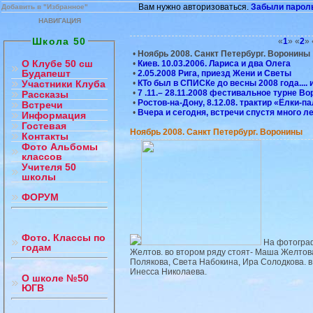
Вам нужно авторизоваться.
Забыли парол
Добавить в "Избранное"
НАВИГАЦИЯ
Школа 50
«
1
» «
2
» 
•
Ноябрь 2008. Санкт Петербург. Воронины
О Клубе 50 сш
•
Киев. 10.03.2006. Лариса и два Олега
Будапешт
•
2.05.2008 Рига, приезд Жени и Светы
•
КТо был в СПИСКе до весны 2008 года.... и
Участники Клуба
•
7 .11.– 28.11.2008 фестивальное турне В
Рассказы
•
Ростов-на-Дону, 8.12.08. трактир «Ёлки-па
Встречи
•
Вчера и сегодня, встречи спустя много ле
Информация
Гостевая
Ноябрь 2008. Санкт Петербург. Воронины
Контакты
Фото Альбомы
классов
Учителя 50
школы
ФОРУМ
Фото. Классы по
На фотограф
годам
Желтов. во втором ряду стоят- Маша Желтов
Полякова, Света Набокина, Ира Солодкова. 
Инесса Николаева.
О школе №50
ЮГВ