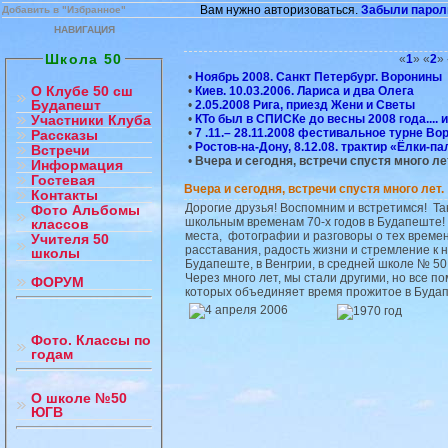
Вам нужно авторизоваться.
Забыли парол
Добавить в "Избранное"
НАВИГАЦИЯ
Школа 50
«
1
» «
2
» 
•
Ноябрь 2008. Санкт Петербург. Воронины
О Клубе 50 сш
•
Киев. 10.03.2006. Лариса и два Олега
Будапешт
•
2.05.2008 Рига, приезд Жени и Светы
•
КТо был в СПИСКе до весны 2008 года.... и
Участники Клуба
•
7 .11.– 28.11.2008 фестивальное турне В
Рассказы
•
Ростов-на-Дону, 8.12.08. трактир «Ёлки-па
Встречи
•
Вчера и сегодня, встречи спустя много ле
Информация
Гостевая
Вчера и сегодня, встречи спустя много лет.
Контакты
Дорогие друзья! Воспомним и встретимся! Так
Фото Альбомы
школьным временам 70-х годов в Будапеште! 
классов
места, фотографии и разговоры о тех време
Учителя 50
расставания, радость жизни и стремление к 
школы
Будапеште, в Венгрии, в средней школе № 50
Через много лет, мы стали другими, но все п
ФОРУМ
которых объединяет время прожитое в Буда
Фото. Классы по
годам
О школе №50
ЮГВ