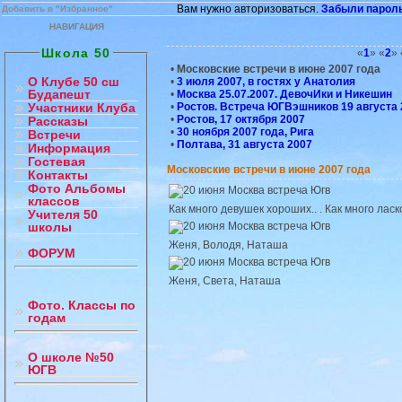
Вам нужно авторизоваться.
Забыли парол
Добавить в "Избранное"
НАВИГАЦИЯ
Школа 50
«
1
» «
2
» 
•
Московские встречи в июне 2007 года
О Клубе 50 сш
•
3 июля 2007, в гостях у Анатолия
Будапешт
•
Москва 25.07.2007. ДевочИки и Никешин
•
Ростов. Встреча ЮГВэшников 19 августа 
Участники Клуба
•
Ростов, 17 октября 2007
Рассказы
•
30 ноября 2007 года, Рига
Встречи
•
Полтава, 31 августа 2007
Информация
Гостевая
Московские встречи в июне 2007 года
Контакты
Фото Альбомы
классов
Как много девушек хороших.. . Как много лас
Учителя 50
школы
Женя, Володя, Наташа
ФОРУМ
Женя, Света, Наташа
Фото. Классы по
годам
О школе №50
ЮГВ