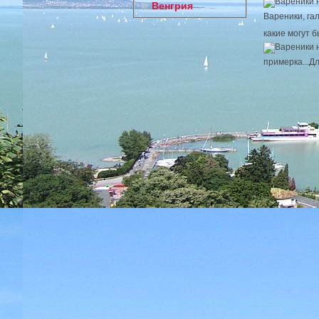
Венгрия
Вареники, гал
какие могут б
примерка...Для