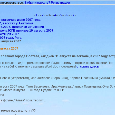
авторизоваться.
Забыли пароль?
Регистрация
«
1
» «
2
» «3» «
4
» «
5
» «
6
» «
7
»
 встречи в июне 2007 года
, в гостях у Анатолия
07.2007. ДевочИки и Никешин
треча ЮГВэшников 19 августа 2007
октября 2007
007 года, Рига
1 августа 2007
августа 2007
 славном городе Полтава, как днем 31 августа на вокзале, в 2007 году встр
 школьное, идёт время взрослое! Радость минут встречи незабываема! Поэ
 на себе! Кликнуть и закачать Word doc и смотреть!
открыть здесь
августа 2007 года, Таня Васильева, Ира Желяева, Лариса Платицына, Олег Ял
"В" класса выпуска 1976 года Будапешт, ЮГВ
а фруме, "Клава" пока терпит....!
-- может еще и взлетит??