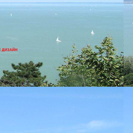
ИЗАЙНА - ваши ФОТО в фотошопе!!!! !