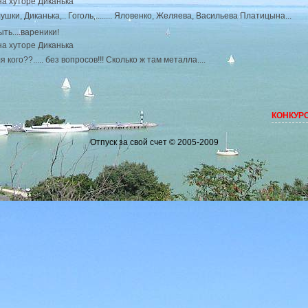
ушки, Диканька,.. Гоголь,........ Яловенко, Желяева, Васильева Платицына...
ыть....вареники!
 кого??..... без вопросов!!! Сколько ж там металла....
КОНКУРС Д
Отпуск за свой счет © 2005-2009