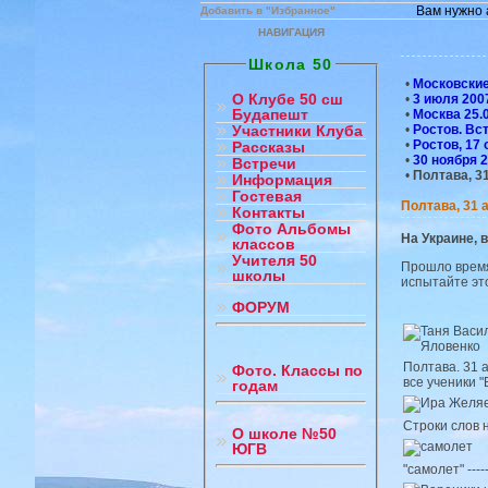
Вам нужно 
Добавить в "Избранное"
НАВИГАЦИЯ
Школа 50
•
Московские
О Клубе 50 сш
•
3 июля 2007
Будапешт
•
Москва 25.
•
Ростов. Вс
Участники Клуба
•
Ростов, 17 
Рассказы
•
30 ноября 2
Встречи
•
Полтава, 3
Информация
Гостевая
Полтава, 31 
Контакты
Фото Альбомы
На Украине, в
классов
Учителя 50
Прошло время
школы
испытайте это
ФОРУМ
Полтава. 31 
Фото. Классы по
все ученики 
годам
Строки слов н
О школе №50
ЮГВ
"самолет" ---