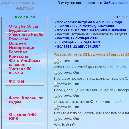
Вам нужно авторизоваться.
Забыли парол
Добавить в "Избранное"
НАВИГАЦИЯ
Школа 50
«
1
» «
2
» 
•
Московские встречи в июне 2007 года
О Клубе 50 сш
•
3 июля 2007, в гостях у Анатолия
Будапешт
•
Москва 25.07.2007. ДевочИки и Никешин
•
Ростов. Встреча ЮГВэшников 19 августа 
Участники Клуба
•
Ростов, 17 октября 2007
Рассказы
•
30 ноября 2007 года, Рига
Встречи
•
Полтава, 31 августа 2007
Информация
Гостевая
Ростов. Встреча ЮГВэшников 19 августа 2
Контакты
Фото Альбомы
классов
Август 2007. Летний фестиваль Оли Чебыкино
Учителя 50
школы
Пусть все посмотрят под каким контролем 
ФОРУМ
Вовчик, солнце, не смеши! На, арбузик подер
Фото. Классы по
Летом место встречи ЮГВшников на наберед
годам
Вот стемнело за бортом, а мы всё плывём-
О школе №50
ЮГВ
Who is Who?