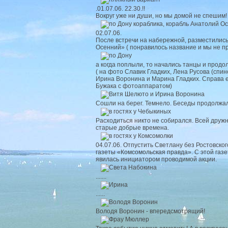
.01.07.06. 22.30.!!
Вокруг уже ни души, но мы домой не спешим
02.07.06.
После встречи на набережной, разместились
Осенний» ( понравилось название и мы не п
а когда поплыли, то начались танцы и прод
( на фото Славик Гладких, Лена Русова (спи
Ирина Воронина и Марина Гладких. Справа 
Бужака с фотоаппаратом)
Сошли на берег. Темнело. Беседы продолжа
Расходиться никто не собирался. Всей друж
старые добрые времена.
04.07.06. Отпустить Светлану без Ростовског
газеты «Комсомольская правда». С этой газе
явилась инициатором проводимой акции.
.......
......
Володя Воронин - впередсмотрящий!