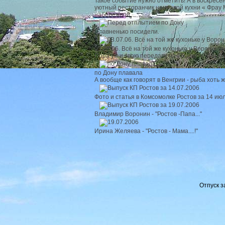
Такое событие нужно отметить! А в воскресен
уютный ресторанчик немецкой кухни « Фрау 
набережной…
Славненько посидели.
03.07.06. Всё на той же кухоньке у Воронин
Пора уж и свою передачу на ТВ иметь - На ку
по Дону плавала
А вообще как говорят в Венгрии - рыба хоть 
Фото и статья в Комсомолке Ростов за 14 ию
Владимир Воронин - "Ростов -Папа..."
Ирина Желяева - "Ростов - Мама....!"
Отпуск з