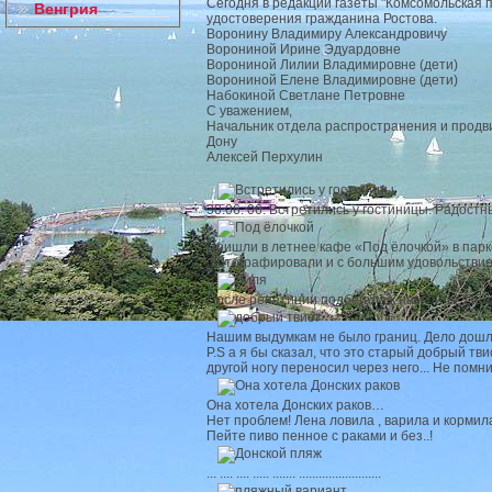
Сегодня в редакции газеты "Комсомольская п
Венгрия
удостоверения гражданина Ростова.
Воронину Владимиру Александровичу
Ворониной Ирине Эдуардовне
Ворониной Лилии Владимировне (дети)
Ворониной Елене Владимировне (дети)
Набокиной Светлане Петровне
С уважением,
Начальник отдела распространения и продви
Дону
Алексей Перхулин
30.06. 06. Встретились у гостиницы. Радостн
Пришли в летнее кафе «Под ёлочкой» в парке
фотографировали и с большим удовольстви
После репетиции подбегала к нам Лиля. Пела
Нашим выдумкам не было границ. Дело дошл
P.S а я бы сказал, что это старый добрый тви
другой ногу переносил через него... Не помнит
Она хотела Донских раков…
Нет проблем! Лена ловила , варила и кормила
Пейте пиво пенное с раками и без..!
... .... .... ..... ....... .........................