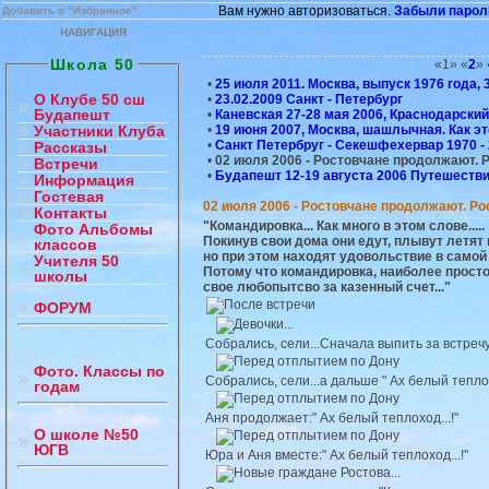
Вам нужно авторизоваться.
Забыли парол
Добавить в "Избранное"
НАВИГАЦИЯ
Школа 50
«1» «
2
» 
•
25 июля 2011. Москва, выпуск 1976 года, 35
О Клубе 50 сш
•
23.02.2009 Санкт - Петербург
Будапешт
•
Каневская 27-28 мая 2006, Краснодарский
•
19 июня 2007, Москва, шашлычная. Как это
Участники Клуба
•
Санкт Петербруг - Секешфехервар 1970 -
Рассказы
•
02 июля 2006 - Ростовчане продолжают. 
Встречи
•
Будапешт 12-19 августа 2006 Путешеств
Информация
Гостевая
02 июля 2006 - Ростовчане продолжают. Ро
Контакты
"Командировка... Как много в этом слове.....
Фото Альбомы
Покинув свои дома они едут, плывут летят 
классов
но при этом находят удовольствие в самой
Учителя 50
Потому что командировка, наиболее прост
школы
свое любопытсво за казенный счет..."
ФОРУМ
Собрались, сели...Сначала выпить за встреч
Фото. Классы по
Собрались, сели...а дальше " Ах белый теплох
годам
Аня продолжает:" Ах белый теплоход...!"
О школе №50
ЮГВ
Юра и Аня вместе:" Ах белый теплоход...!"