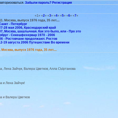
авторизоваться.
Забыли пароль?
Регистрация
«1» «
2
» «
3
» «
4
» «
5
» «
6
» «
7
»
1. Москва, выпуск 1976 года, 35 лет....
Санкт - Петербург
27-28 мая 2006, Краснодарский край
7, Москва, шашлычная. Как это было, или - Про это
рбруг - Секешфехервар 1970 - 2006
06 - Ростовчане продолжают. Ростов
2-19 августа 2006 Путешествие Во времени
 Москва, выпуск 1976 года, 35 лет....
а, Лена Зайчук, Валера Цветков, Алла СЫртанова
а и Лена Зайчук!
а и Валера Цветков