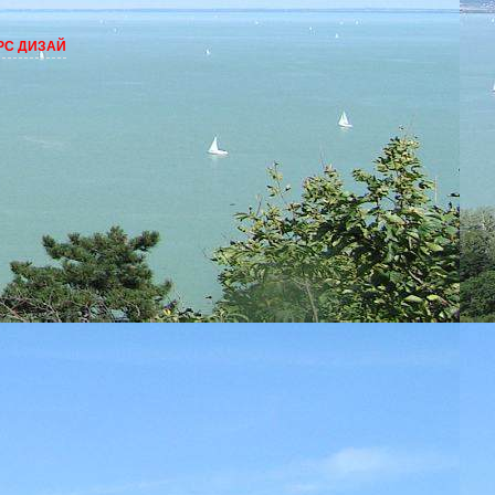
ДИЗАЙНА - ваши ФОТО в фотошопе!!!! !