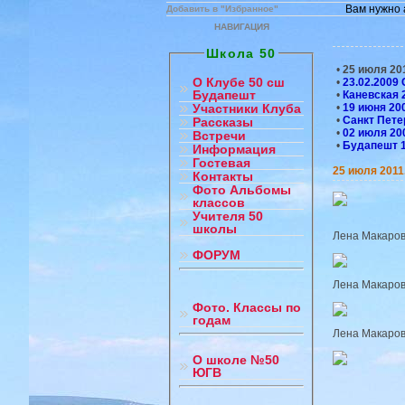
Вам нужно 
Добавить в "Избранное"
НАВИГАЦИЯ
Школа 50
•
25 июля 201
О Клубе 50 сш
•
23.02.2009 
Будапешт
•
Каневская 
•
19 июня 200
Участники Клуба
•
Санкт Пете
Рассказы
•
02 июля 20
Встречи
•
Будапешт 1
Информация
Гостевая
25 июля 2011.
Контакты
Фото Альбомы
классов
Учителя 50
школы
Лена Макаров
ФОРУМ
Лена Макаров
Фото. Классы по
годам
Лена Макаров
О школе №50
ЮГВ