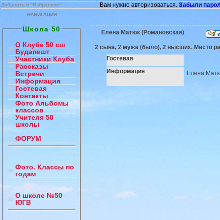
Вам нужно авторизоваться.
Забыли паро
Добавить в "Избранное"
НАВИГАЦИЯ
Школа 50
Елена Матюк (Романовская)
О Клубе 50 сш
2 сына, 2 мужа (было), 2 высших. Место р
Будапешт
Гостевая
Участники Клуба
Рассказы
Информация
Елена Матюк
Встречи
Информация
Гостевая
Контакты
Фото Альбомы
классов
Учителя 50
школы
ФОРУМ
Фото. Классы по
годам
О школе №50
ЮГВ