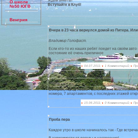
Ждем анкеты!
О школе
Вступайте в Клуб!
№50 ЮГВ
Венгрия
Вчера в 23 часа вернулся домой из Питера. Или
Владимир Голофаст.
Если кто-то из наших ребят поедет на своём авто
состояние её очень приличное
04.07.2011;
1 Комментарий;
Пр
отель
Венгрия, город Хевиз
Расположен в живописной з
номера, 7 апартаментов, с последних этажей отк
15.06.2011;
0 Комментарий;
Пр
Проба пера
Каждое утро в школе начиналось так - Где встреч
В зависимости от погоды и настроения!