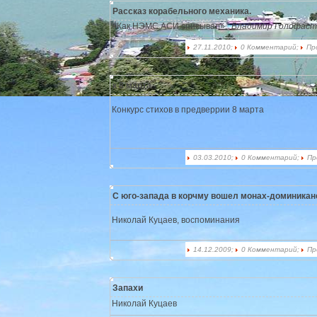
Рассказ корабельного механика.
«Как НЭМС АСИ списывал».
Владимир Голофаст
27.11.2010;
0 Комментарий;
Пр
к 8 марта
Конкурс стихов в предверрии 8 марта
03.03.2010;
0 Комментарий;
Пр
С юго-запада в корчму вошел монах-доминика
Николай Куцаев, воспоминания
14.12.2009;
0 Комментарий;
Пр
Запахи
Николай Куцаев