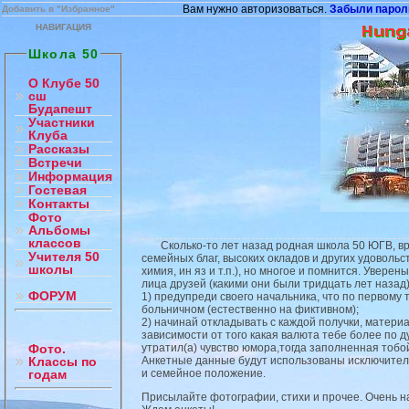
Вам нужно авторизоваться.
Забыли парол
Добавить в "Избранное"
НАВИГАЦИЯ
Школа 50
О Клубе 50
сш
Будапешт
Участники
Клуба
Рассказы
Встречи
Информация
Гостевая
Контакты
Фото
Альбомы
классов
Сколько-то лет назад родная школа 50 ЮГВ, вручи
Учителя 50
семейных благ, высоких окладов и других удоволь
школы
химия, ин яз и т.п.), но многое и помнится. Увер
лица друзей (какими они были тридцать лет назад
ФОРУМ
1) предупреди своего начальника, что по первому 
больничном (естественно на фиктивном);
2) начинай откладывать с каждой получки, материал
зависимости от того какая валюта тебе более по д
утратил(а) чувство юмора,тогда заполненная тобой
Фото.
Анкетные данные будут использованы исключитель
Классы по
и семейное положение.
годам
Присылайте фотографии, стихи и прочее. Очень на