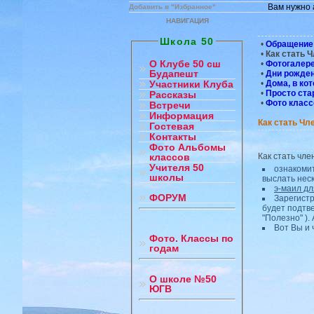
Вам нужно 
Добавить в "Избранное"
НАВИГАЦИЯ
Школа 50
•
Обращение 
•
Как стать 
О Клубе 50 сш
•
Фотогалерея
Будапешт
•
Дни рожден
•
Дома, в ко
Участники Клуба
•
Просто ста
Рассказы
•
Фото клас
Встречи
Информация
Как стать Чл
Гостевая
Контакты
Фото Альбомы
Как стать чле
классов
Учителя 50
ознакоми
школы
выслать неск
э-маил дл
ФОРУМ
Зарегистр
будет подтв
"Полезно" ).
Вот Вы и 
Фото. Классы по
годам
О школе №50
ЮГВ