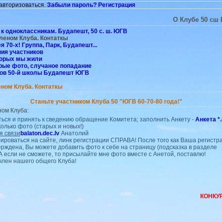
авторизоваться.
Забыли пароль?
Регистрация
О Клубе 50 сш
к одноклассникам. Будапешт, 50 с. ш. ЮГВ
Членом Клуба. Контаткы
 70-х! Группа, Парк, Будапешт...
ия участников
торых мы жили
рые фото, случаное попадание
сов 50-й школы Будапешт ЮГВ
еном Клуба. Контаткы
Станьте участником Клуба 50 "ЮГВ 60-70-80 года!"
ном Клуба:
ться и принять к сведению обращение Комитета;
заполнить Анкету -
Анкета *
олько фото (старых и новых!)
я связи
balaton.dec.lv
Анатолий
ироваться на сайте, линк регистрации СПРАВА! После того как Ваша регистр
ерждена, Вы можете добавить фото к себе на страницу (подсказка в разделе
 А если не сможете, то присылайте мне фото вместе с Анетой, поставлю!
член нашего общего Клуба!
КОНКУРС 