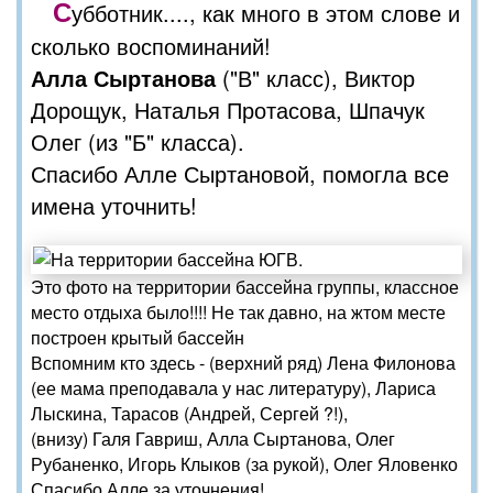
С
убботник...., как много в этом слове и
сколько воспоминаний!
Алла Сыртанова
("В" класс), Виктор
Дорощук, Наталья Протасова, Шпачук
Олег (из "Б" класса).
Спасибо Алле Сыртановой, помогла все
имена уточнить!
Это фото на территории бассейна группы, классное
место отдыха было!!!! Не так давно, на жтом месте
построен крытый бассейн
Вспомним кто здесь - (верхний ряд) Лена Филонова
(ее мама преподавала у нас литературу), Лариса
Лыскина, Тарасов (Андрей, Сергей ?!),
(внизу) Галя Гавриш, Алла Сыртанова, Олег
Рубаненко, Игорь Клыков (за рукой), Олег Яловенко
Спасибо Алле за уточнения!