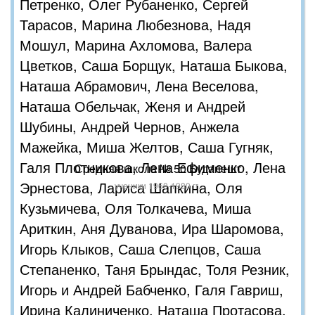
Петренко, Олег Рубаненко, Сергей
Тарасов, Марина Любезнова, Надя
Мошул, Марина Ахломова, Валера
Цветков, Саша Борщук, Наташа Быкова,
Наташа Абрамович, Лена Веселова,
Наташа Обельчак, Женя и Андрей
Шубины, Андрей Чернов, Анжела
Мажейка, Миша Желтов, Саша Гугняк,
Галя Плотникова, Лена Ефименко, Лена
Средняя школа № 50 Будапешт
Эрнестова, Лариса Шапкина, Оля
ученики 1960-1980 гг.
Кузьмичева, Оля Толкачева, Миша
Ариткин, Аня Дуванова, Ира Шаромова,
Игорь Клыков, Саша Слепцов, Саша
Степаненко, Таня Брындас, Толя Резник,
Игорь и Андрей Бабченко, Галя Гавриш,
Ирина Калиниченко, Наташа Протасова,