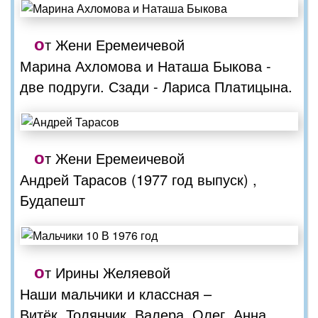
о
т Жени Еремеичевой
Марина Ахломова и Наташа Быкова -
две подруги. Сзади - Лариса Платицына.
о
т Жени Еремеичевой
Андрей Тарасов (1977 год выпуск) ,
Будапешт
о
т Ирины Желяевой
Наши мальчики и классная –
Витёк, Толянчик, Валера, Олег, Анна