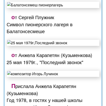
о
т Сергей Плужник
Символ пионерского лагеря в
Балатонсесмеше
о
т Анжела Карапетян (Кузьменкова)
25 мая 1979г., "Последний звонок"
П
рислала Анжела Карапетян
(Кузьменкова)
Год 1978, в гостях у нашей школы