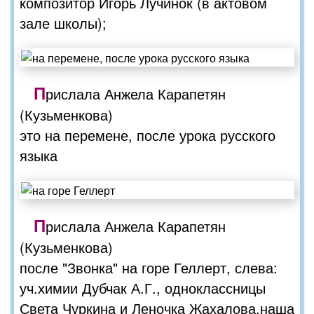
композитор Игорь Лучинок (в актовом
зале школы);
П
рислала Анжела Карапетян
(Кузьменкова)
это на перемене, после урока русского
языка
П
рислала Анжела Карапетян
(Кузьменкова)
после "Звонка" на горе Геллерт, слева:
уч.химии Дубчак А.Г., одноклассницы
Света Чуркина и Леночка Жахалова,наша