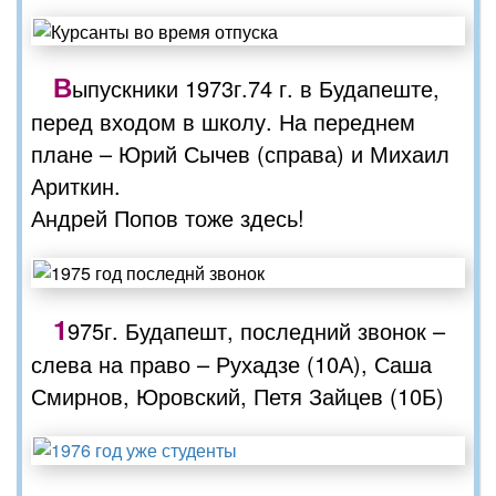
В
ыпускники 1973г.74 г. в Будапеште,
перед входом в школу. На переднем
плане – Юрий Сычев (справа) и Михаил
Ариткин.
Андрей Попов тоже здесь!
1
975г. Будапешт, последний звонок –
слева на право – Рухадзе (10А), Саша
Смирнов, Юровский, Петя Зайцев (10Б)