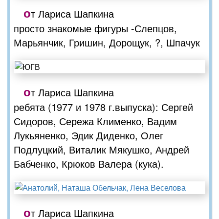
о
т Лариса Шапкина
просто знакомые фигуры -Слепцов,
Марьянчик, Гришин, Дорощук, ?, Шпачук
о
т Лариса Шапкина
ребята (1977 и 1978 г.выпуска): Сергей
Сидоров, Сережа Клименко, Вадим
Лукьяненко, Эдик Диденко, Олег
Подлуцкий, Виталик Мякушко, Андрей
Бабченко, Крюков Валера (кука).
о
т Лариса Шапкина