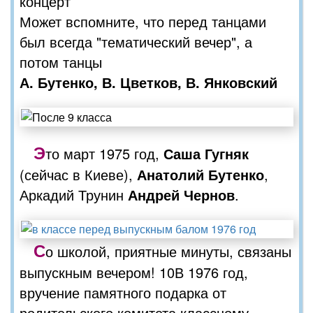
концерт
Может вспомните, что перед танцами
был всегда "тематический вечер", а
потом танцы
А. Бутенко, В. Цветков, В. Янковский
Э
то март 1975 год,
Саша Гугняк
(сейчас в Киеве),
Анатолий Бутенко
,
Аркадий Трунин
Андрей Чернов
.
С
о школой, приятные минуты, связаны
выпускным вечером! 10В 1976 год,
вручение памятного подарка от
родительского комитета классному