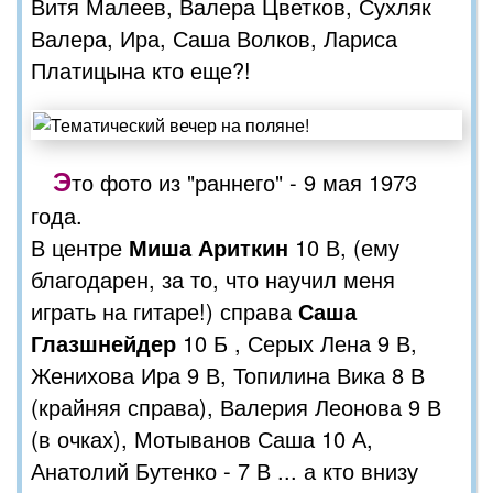
Витя Малеев, Валера Цветков, Сухляк
Валера, Ира, Саша Волков, Лариса
Платицына кто еще?!
Э
то фото из "раннего" - 9 мая 1973
года.
В центре
Миша Ариткин
10 В, (ему
благодарен, за то, что научил меня
играть на гитаре!) справа
Саша
Глазшнейдер
10 Б , Серых Лена 9 В,
Женихова Ира 9 В, Топилина Вика 8 В
(крайняя справа), Валерия Леонова 9 В
(в очках), Мотыванов Саша 10 А,
Анатолий Бутенко - 7 В ... а кто внизу