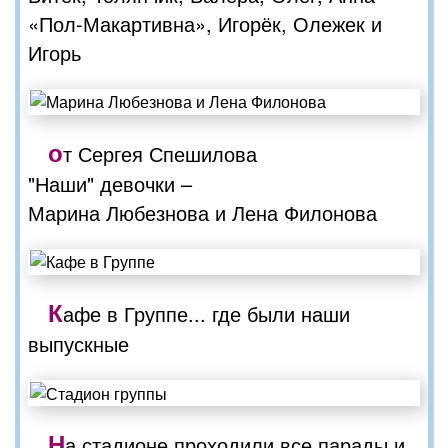
«Пол-Макартивна», Игорёк, Олежек и
Игорь
о
т Сергея Спешилова
"Наши" девочки –
Марина Любезнова и Лена Филонова
К
афе в Группе... где были наши
выпускные
Н
а стадионе проходили все парады и