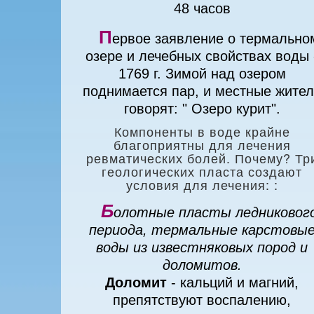
48 часов
П
ервое заявление о термально
озере и лечебных свойствах воды 
1769 г. Зимой над озером
поднимается пар, и местные жите
говорят: " Озеро курит".
Компоненты в воде крайне
благоприятны для лечения
ревматических болей. Почему? Три
геологических пласта создают
условия для лечения: :
Б
олотные пласты ледниковог
периода, термальные карстовы
воды из известняковых пород и
доломитов.
Доломит
- кальций и магний,
препятствуют воспалению,