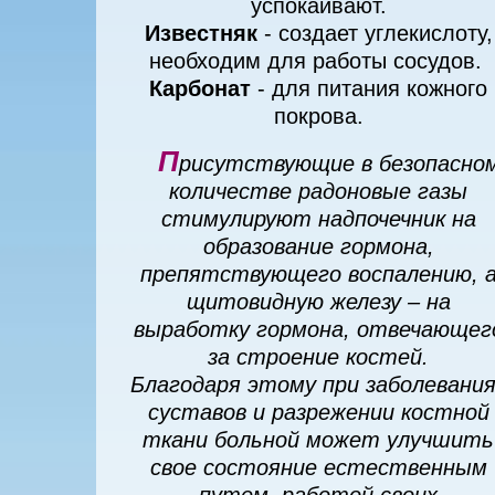
успокаивают.
Известняк
- создает углекислоту,
необходим для работы сосудов.
Карбонат
- для питания кожного
покрова.
П
рисутствующие в безопасно
количестве радоновые газы
стимулируют надпочечник на
образование гормона,
препятствующего воспалению, 
щитовидную железу – на
выработку гормона, отвечающег
за строение костей.
Благодаря этому при заболевания
суставов и разрежении костной
ткани больной может улучшить
свое состояние естественным
путем, работой своих