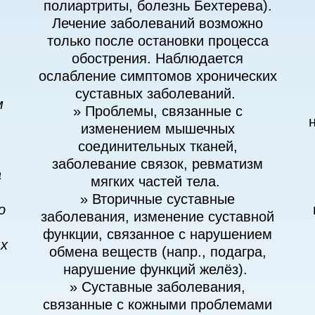
полиартриты, болезнь Бехтерева).
Лечение заболеваний возможно
только после остановки процесса
обострения. Наблюдается
ослабление симптомов хронических
суставных заболеваний.
м
» Проблемы, связанные с
изменением мышечных
соединительных тканей,
заболевание связок, ревматизм
а
мягких частей тела.
» Вторичные суставные
о
заболевания, изменение суставной
функции, связанное с нарушением
х
обмена веществ (напр., подагра,
нарушение функций желёз).
» Суставные заболевания,
связанные с кожными проблемами