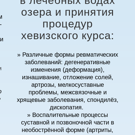
озера и принятия
м
процедур
-
хевизского курса:
ли
» Различные формы ревматических
заболеваний: дегенеративные
изменения (деформация),
изнашивание, отложение солей,
артрозы, мелкосуставные
о
проблемы, межсвязочные и
е
хрящевые заболевания, спондилёз,
дископатия.
» Воспалительные процессы
суставной и позвоночной части в
необострённой форме (артриты,