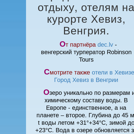
отдыху, отелям н
курорте Хевиз,
Венгрия.
О
т партнёра
dec.lv
-
венгерский турператор Robinson
Tours
С
мотрите также
отели в Хевиз
Город Хевиз в Венгрии
О
зеро уникально по размерам 
химическому составу воды. В
Европе - единственное, а на
планете – второе. Глубина до 45 м
t воды летом +31°+34°С, зимой д
+23°С. Вода в озере обновляется за