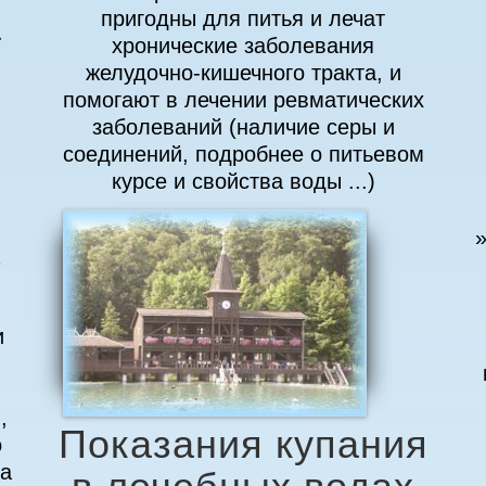
а
пригодны для питья и лечат
хронические заболевания
желудочно-кишечного тракта, и
помогают в лечении ревматических
заболеваний (наличие серы и
соединений, подробнее о питьевом
курсе и свойства воды ...)
»
е
и
,
Показания купания
о
в лечебных водах