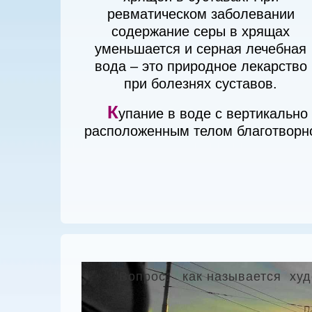
ревматическом заболевании
содержание серы в хрящах
уменьшается и серная лечебная
вода – это природное лекарство
при болезнях суставов.
К
упание в воде с вертикально
расположенным телом благотворн
"Вопрос: как называется худ