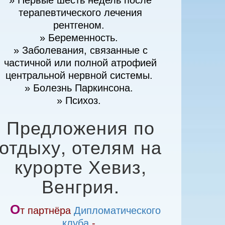
» Первые шесть недель после
терапевтического лечения
рентгеном.
» Беременность.
» Заболевания, связанные с
частичной или полной атрофией
центральной нервной системы.
» Болезнь Паркинсона.
» Психоз.
Предложения по
отдыху, отелям на
курорте Хевиз,
Венгрия.
О
т партнёра
Дипломатического
клуба
-