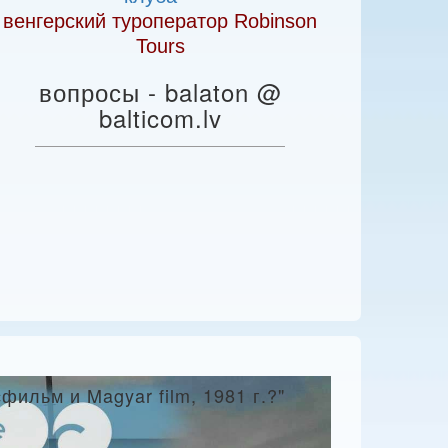
венгерский туроператор Robinson
Tours
вопросы - balaton @
balticom.lv
льм и Magyar film, 1981 г.?"