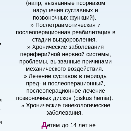
(напр, вызванные псориазом
нарушения суставных и
позвоночных функций).
» Послетравмотическая и
послеоперационная реабилитация в
стадии выздоровления.
,
» Хронические заболевания
периферийной нервной системы,
проблемы, вызванные причинами
,
механического воздействия.
» Лечение суставов в периоды
пред- и послеоперационный,
послеоперационное лечение
позвоночных дисков (diskus hemia).
м
» Хронические гинекологические
а
заболевания.
Д
я
етям до 14 лет не