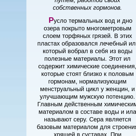
собственных гормонов.
Р
усло термальных вод и дно
озера покрыто многометровым
слоем торфяных грязей. В этих
пластах образовался лечебный ил
который вобрал в себя из воды
полезные материалы. Этот ил
содержит химические соединения
которые стоят близко к половым
гормонам, нормализующим
менструальный цикл у женщин, и
улучшающим мужскую потенцию.
Главным действенным химически
материалом в составе воды и ил
называют серу. Сера является
базовым материалом для строени
хрящей в суставах. При