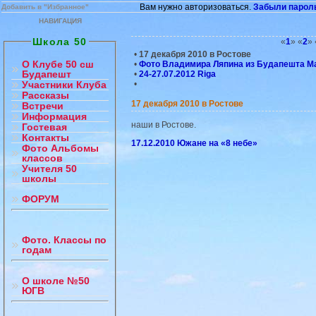
Вам нужно авторизоваться.
Забыли парол
Добавить в "Избранное"
НАВИГАЦИЯ
Школа 50
«
1
» «
2
» 
•
17 декабря 2010 в Ростове
О Клубе 50 сш
•
Фото Владимира Ляпина из Будапешта Ма
Будапешт
•
24-27.07.2012 Riga
•
Участники Клуба
Рассказы
17 декабря 2010 в Ростове
Встречи
Информация
наши в Ростове.
Гостевая
Контакты
17.12.2010 Южане на «8 небе»
Фото Альбомы
классов
Учителя 50
школы
ФОРУМ
Фото. Классы по
годам
О школе №50
ЮГВ