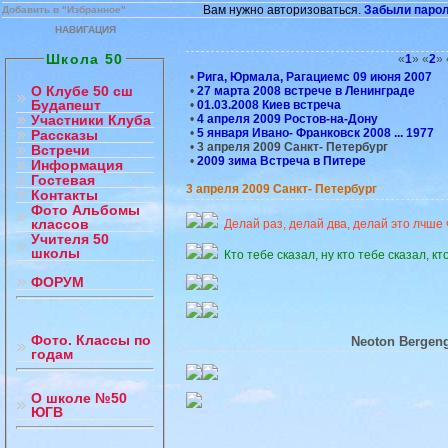
Вам нужно авторизоваться.
Забыли паро
Добавить в "Избранное"
НАВИГАЦИЯ
Школа 50
«
1
» «
2
» 
•
Рига, Юрмала, Рагациемс 09 июня 2007
О Клубе 50 сш
•
27 марта 2008 встрече в Ленинграде
Будапешт
•
01.03.2008 Киев встреча
•
4 апреля 2009 Ростов-на-Дону
Участники Клуба
•
5 января Ивано- Франковск 2008 ... 1977
Рассказы
•
3 апреля 2009 Санкт- Петербург
Встречи
•
2009 зима Встреча в Питере
Информация
Гостевая
3 апреля 2009 Санкт- Петербург
Контакты
Фото Альбомы
классов
Делай раз, делай два, делай это лчше 
Учителя 50
школы
Кто тебе сказал, ну кто тебе сказал, к
ФОРУМ
Фото. Классы по
Neoton Bergeng
годам
О школе №50
ЮГВ