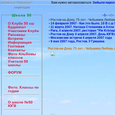
Вам нужно авторизоваться.
Забыли парол
Добавить в "Избранное"
НАВИГАЦИЯ
Школа 50
«
1
» «2» 
•
Ростов-на-Дону. 75 лет - Чебыкина Любо
О Клубе 50 сш
•
14 февраля 2007 - Как это было. 10 В с.ш 
Будапешт
•
11 марта 2007. Наташа Степанова и Алла
•
Рига, 4 апреля 2007, ресторан "Pie Krista
Участники Клуба
•
Ростов на Дону 4 апреля 2007. День ЮГВ
Рассказы
•
Московские встречи 4 апреля 2007 года
Встречи
•
9 мая 2007 года, Ростов. У Гришина
Информация
Гостевая
Ростов-на-Дону. 75 лет - Чебыкина Любовь
Контакты
Фото Альбомы
классов
Учителя 50
школы
ФОРУМ
Фото. Классы по
годам
О школе №50
ЮГВ