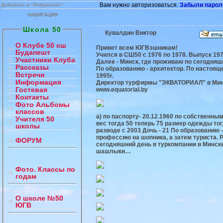
Вам нужно авторизоваться.
Забыли парол
Добавить в "Избранное"
НАВИГАЦИЯ
Школа 50
Кувалдин Виктор
О Клубе 50 сш
Привет всем ЮГВэшникам!
Будапешт
Учился в СШ50 с 1976 по 1978. Выпуск 197
Участники Клуба
Далее - Минск, где проживаю по сегодняш
Рассказы
По образованию - архитектор. По настоящ
Встречи
1995г.
Информация
Директор турфирмы "ЭКВАТОРИАЛ" в Мин
Гостевая
www.equatorial.by
Контакты
Фото Альбомы
классов
а) по паспорту- 20.12.1960 по собственн
Учителя 50
вес тогда 50 теперь 75 размер одежды тог
школы
разводе с 2003 Дочь - 21 По образованию
профессию на шопника, а затем туриста. 
ФОРУМ
сегодняшний день в туркомпании в Минске.
шашлыки…
Фото. Классы по
годам
О школе №50
ЮГВ