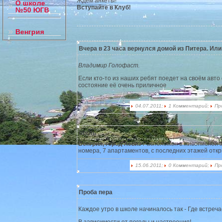
Ждем анкеты!
О школе
Вступайте в Клуб!
№50 ЮГВ
Венгрия
Вчера в 23 часа вернулся домой из Питера. Или
Владимир Голофаст.
Если кто-то из наших ребят поедет на своём авто
состояние её очень приличное
04.07.2011;
1 Комментарий;
Пр
отель
Венгрия, город Хевиз
Расположен в живописной з
номера, 7 апартаментов, с последних этажей отк
15.06.2011;
0 Комментарий;
Пр
Проба пера
Каждое утро в школе начиналось так - Где встреч
В зависимости от погоды и настроения!