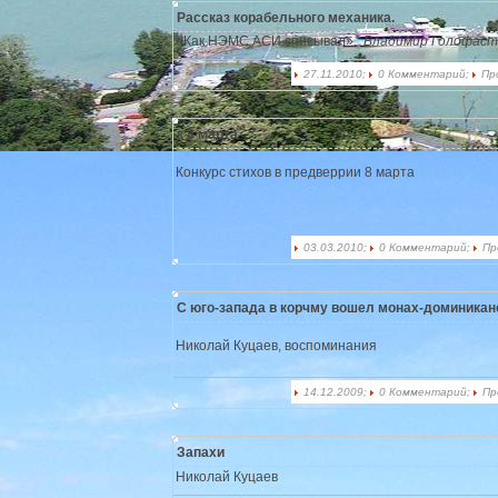
Рассказ корабельного механика.
«Как НЭМС АСИ списывал».
Владимир Голофаст
27.11.2010;
0 Комментарий;
Пр
к 8 марта
Конкурс стихов в предверрии 8 марта
03.03.2010;
0 Комментарий;
Пр
С юго-запада в корчму вошел монах-доминика
Николай Куцаев, воспоминания
14.12.2009;
0 Комментарий;
Пр
Запахи
Николай Куцаев