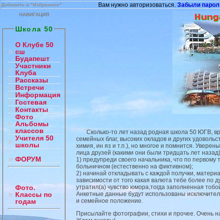
Вам нужно авторизоваться.
Забыли парол
Добавить в "Избранное"
НАВИГАЦИЯ
Школа 50
О Клубе 50
сш
Будапешт
Участники
Клуба
Рассказы
Встречи
Информация
Гостевая
Контакты
Фото
Альбомы
классов
Сколько-то лет назад родная школа 50 ЮГВ, вручи
Учителя 50
семейных благ, высоких окладов и других удоволь
школы
химия, ин яз и т.п.), но многое и помнится. Увер
лица друзей (какими они были тридцать лет назад
ФОРУМ
1) предупреди своего начальника, что по первому 
больничном (естественно на фиктивном);
2) начинай откладывать с каждой получки, материал
зависимости от того какая валюта тебе более по д
утратил(а) чувство юмора,тогда заполненная тобой
Фото.
Анкетные данные будут использованы исключитель
Классы по
и семейное положение.
годам
Присылайте фотографии, стихи и прочее. Очень на