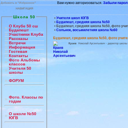
Вам нужно авторизоваться.
Забыли парол
Добавить в "Избранное"
НАВИГАЦИЯ
Школа 50
•
Учителя школ ЮГВ
•
Будапешт, средняя школа №50
О Клубе 50 сш
•
Будапешт, средняя школа №50, фото учи
Будапешт
•
Сольнок, восьмилетняя школа №60
Участники Клуба
Будапешт, средняя школа №50, фото учит
Рассказы
Встречи
Краев
Николай Арсентьевич - директор школы 
Информация
Гостевая
Контакты
Фото Альбомы
классов
Учителя 50
школы
ФОРУМ
Фото. Классы по
годам
О школе №50
ЮГВ