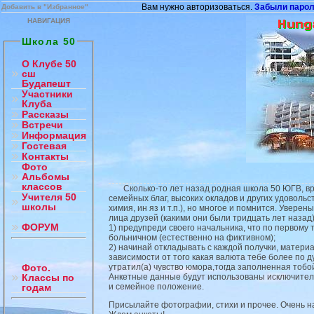
Вам нужно авторизоваться.
Забыли паро
Добавить в "Избранное"
НАВИГАЦИЯ
Школа 50
О Клубе 50
сш
Будапешт
Участники
Клуба
Рассказы
Встречи
Информация
Гостевая
Контакты
Фото
Альбомы
классов
Сколько-то лет назад родная школа 50 ЮГВ, вручи
Учителя 50
семейных благ, высоких окладов и других удоволь
школы
химия, ин яз и т.п.), но многое и помнится. Увер
лица друзей (какими они были тридцать лет назад
ФОРУМ
1) предупреди своего начальника, что по первому 
больничном (естественно на фиктивном);
2) начинай откладывать с каждой получки, материал
зависимости от того какая валюта тебе более по д
утратил(а) чувство юмора,тогда заполненная тобой
Фото.
Анкетные данные будут использованы исключитель
Классы по
и семейное положение.
годам
Присылайте фотографии, стихи и прочее. Очень на