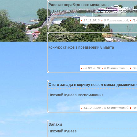
Рассказ корабельного механика.
«Как НЭМС АСИ списывал».
Владимир Голофаст
27.11.2010;
0 Комментарий;
Пр
к 8 марта
Конкурс стихов в предверрии 8 марта
03.03.2010;
0 Комментарий;
Пр
С юго-запада в корчму вошел монах-доминика
Николай Куцаев, воспоминания
14.12.2009;
0 Комментарий;
Пр
Запахи
Николай Куцаев