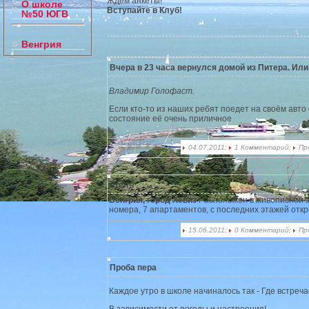
Ждем анкеты!
О школе
Вступайте в Клуб!
№50 ЮГВ
Венгрия
Вчера в 23 часа вернулся домой из Питера. Или
Владимир Голофаст.
Если кто-то из наших ребят поедет на своём авто
состояние её очень приличное
04.07.2011;
1 Комментарий;
Пр
отель
Венгрия, город Хевиз
Расположен в живописной з
номера, 7 апартаментов, с последних этажей отк
15.06.2011;
0 Комментарий;
Пр
Проба пера
Каждое утро в школе начиналось так - Где встреч
В зависимости от погоды и настроения!