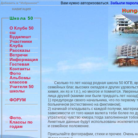
Вам нужно авторизоваться.
Забыли парол
Добавить в "Избранное"
НАВИГАЦИЯ
Школа 50
О Клубе 50
сш
Будапешт
Участники
Клуба
Рассказы
Встречи
Информация
Гостевая
Контакты
Фото
Альбомы
классов
Сколько-то лет назад родная школа 50 ЮГВ, вручи
Учителя 50
семейных благ, высоких окладов и других удоволь
школы
химия, ин яз и т.п.), но многое и помнится. Увер
лица друзей (какими они были тридцать лет назад
ФОРУМ
1) предупреди своего начальника, что по первому 
больничном (естественно на фиктивном);
2) начинай откладывать с каждой получки, материал
зависимости от того какая валюта тебе более по д
утратил(а) чувство юмора,тогда заполненная тобой
Фото.
Анкетные данные будут использованы исключитель
Классы по
и семейное положение.
годам
Присылайте фотографии, стихи и прочее. Очень на