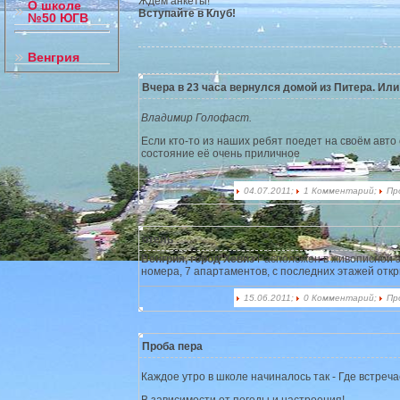
Ждем анкеты!
О школе
Вступайте в Клуб!
№50 ЮГВ
Венгрия
Вчера в 23 часа вернулся домой из Питера. Или
Владимир Голофаст.
Если кто-то из наших ребят поедет на своём авто
состояние её очень приличное
04.07.2011;
1 Комментарий;
Пр
отель
Венгрия, город Хевиз
Расположен в живописной з
номера, 7 апартаментов, с последних этажей отк
15.06.2011;
0 Комментарий;
Пр
Проба пера
Каждое утро в школе начиналось так - Где встреч
В зависимости от погоды и настроения!