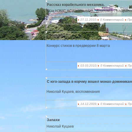
Рассказ корабельного механика.
«Как НЭМС АСИ списывал».
Владимир Голофаст
27.11.2010;
0 Комментарий;
Пр
к 8 марта
Конкурс стихов в предверрии 8 марта
03.03.2010;
0 Комментарий;
Пр
С юго-запада в корчму вошел монах-доминика
Николай Куцаев, воспоминания
14.12.2009;
0 Комментарий;
Пр
Запахи
Николай Куцаев